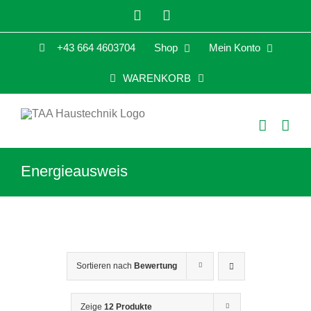
Zum
Facebook
LinkedIn
Inhalt
+43 664 4603704
Shop
Mein Konto
springen
WARENKORB
Energieausweis
Sortieren nach
Bewertung
Zeige
12 Produkte